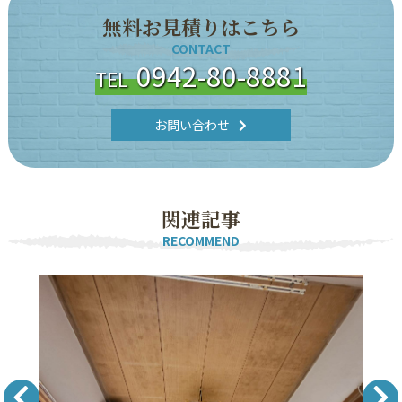
無
料
お
見
積
り
は
こ
ち
ら
CONTACT
0942-80-8881
TEL
お問い合わせ
関
連
記
事
RECOMMEND