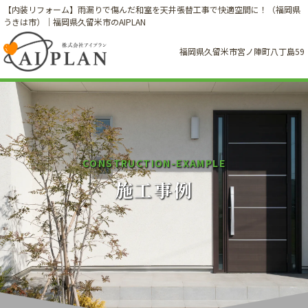
【内装リフォーム】雨漏りで傷んだ和室を天井張替工事で快適空間に！（福岡県
うきは市）｜福岡県久留米市のAIPLAN
福岡県久留米市宮ノ陣町八丁島59
C
O
N
S
T
R
U
C
T
I
O
N
-
E
X
A
M
P
L
E
施工事例