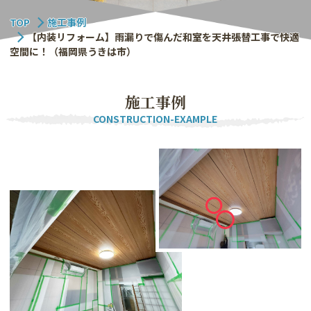
TOP
施工事例
【内装リフォーム】雨漏りで傷んだ和室を天井張替工事で快適
空間に！（福岡県うきは市）
施
工
事
例
CONSTRUCTION-EXAMPLE