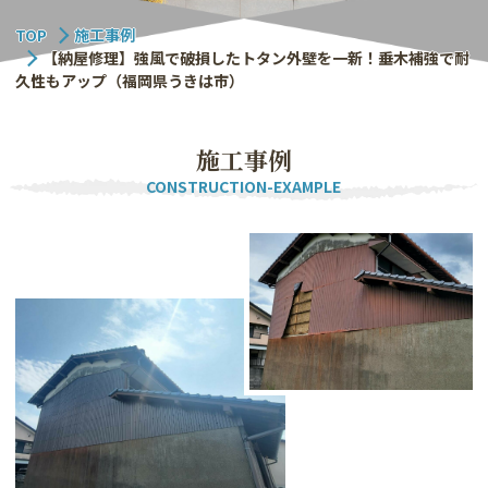
TOP
施工事例
【納屋修理】強風で破損したトタン外壁を一新！垂木補強で耐
久性もアップ（福岡県うきは市）
施
工
事
例
CONSTRUCTION-EXAMPLE