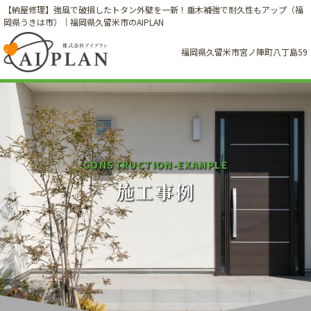
【納屋修理】強風で破損したトタン外壁を一新！垂木補強で耐久性もアップ（福
岡県うきは市）｜福岡県久留米市のAIPLAN
福岡県久留米市宮ノ陣町八丁島59
C
O
N
S
T
R
U
C
T
I
O
N
-
E
X
A
M
P
L
E
施工事例