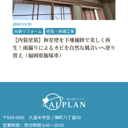
5/11/20
2026/
装リフォーム
修理・修繕工事
内装
内装塗装】和室壁を下地補修で美しく再
【縁
！雨漏りによるカビを自然な風合いへ塗り
ォー
え（福岡県飯塚市）
北九
〒839-0805 久留米市宮ノ陣町八丁島59
営業時間：受付時間 8:00～20:00