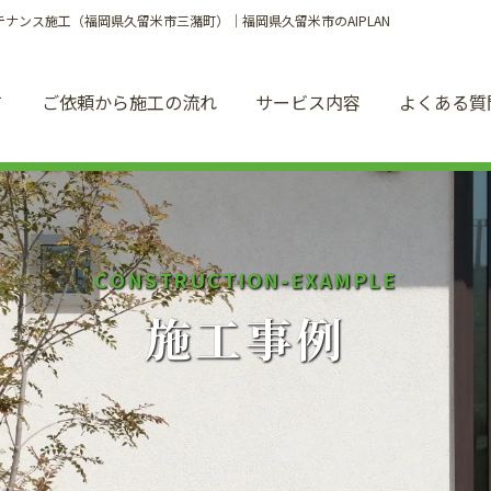
テナンス施工（福岡県久留米市三潴町）｜福岡県久留米市のAIPLAN
て
ご依頼から施工の流れ
サービス内容
よくある質
C
O
N
S
T
R
U
C
T
I
O
N
-
E
X
A
M
P
L
E
施
工
事
例