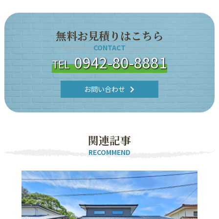
無
料
お
見
積
り
は
こ
ち
ら
CONTACT
0942-80-8881
TEL
お問い合わせ
関
連
記
事
RECOMMEND