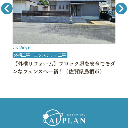
2025/10/11
内装リフォーム
を安全でモダ
【内装リフォーム】床クッション
栖市）
でお子様も安心！快適で明るい空
県太宰府市）