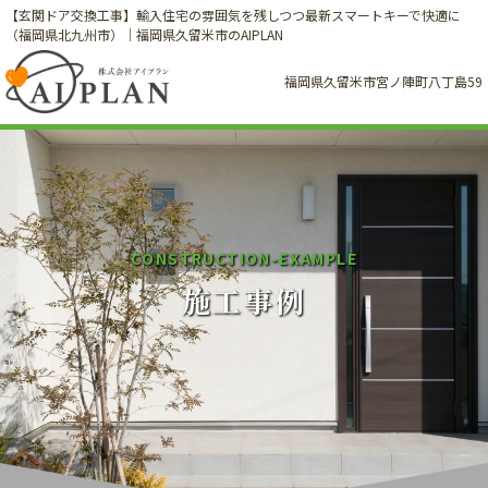
【玄関ドア交換工事】輸入住宅の雰囲気を残しつつ最新スマートキーで快適に
（福岡県北九州市）｜福岡県久留米市のAIPLAN
福岡県久留米市宮ノ陣町八丁島59
C
O
N
S
T
R
U
C
T
I
O
N
-
E
X
A
M
P
L
E
施工事例