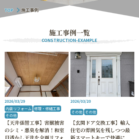
TOP
施工事例
施
工
事
例
一
覧
CONSTRUCTION-EXAMPLE
2026/03/29
2026/03/20
内装リフォーム
修理・修繕工事
その他
その他
その他
【天井張替工事】害獣被害
【玄関ドア交換工事】輸入
のシミ・悪臭を解消！和室
住宅の雰囲気を残しつつ最
目透かし天井を全面リフォ
新スマートキーで快適に