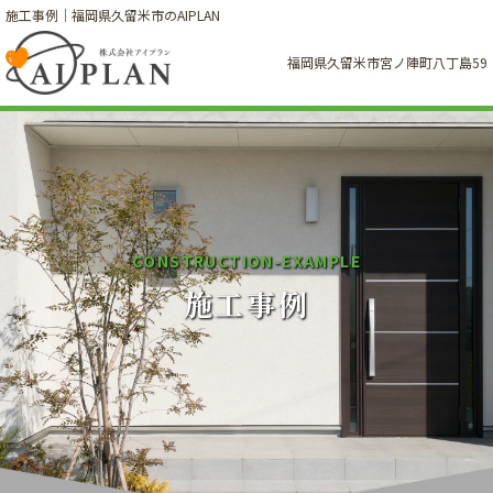
施工事例｜福岡県久留米市のAIPLAN
福岡県久留米市宮ノ陣町八丁島59
C
O
N
S
T
R
U
C
T
I
O
N
-
E
X
A
M
P
L
E
施工事例