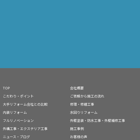
TOP
会社概要
こだわり・ポイント
ご依頼から施工の流れ
大手リフォーム会社との比較
修理・修繕工事
内装リフォーム
水回りリフォーム
フルリノベーション
外壁塗装・防水工事・外壁補修工事
外構工事・エクステリア工事
施工事例
ニュース・ブログ
お客様の声