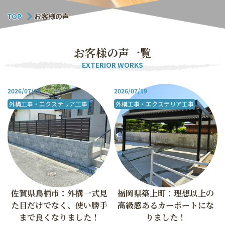
TOP
お客様の声
お
客
様
の
声
一
覧
EXTERIOR WORKS
2026/07/19
2026/07/19
外構工事・エクステリア工事
外構工事・エクステリア工事
佐賀県鳥栖市：外構一式見
福岡県築上町：理想以上の
た目だけでなく、使い勝手
高級感あるカーポートにな
まで良くなりました！
りました！