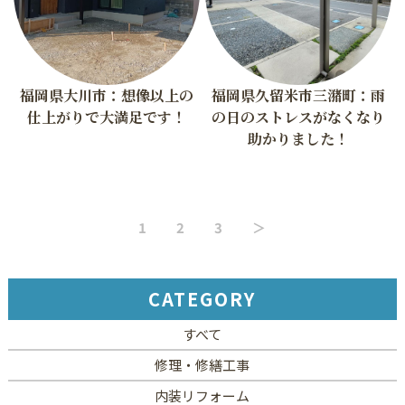
福岡県大川市：想像以上の
福岡県久留米市三潴町：雨
仕上がりで大満足です！
の日のストレスがなくなり
助かりました！
1
2
3
＞
CATEGORY
すべて
修理・修繕工事
内装リフォーム