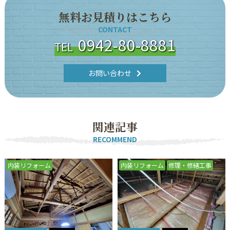
無
料
お
見
積
り
は
こ
ち
ら
CONTACT
0942-80-8881
TEL
お問い合わせ
関
連
記
事
RECOMMEND
内装リフォーム
内装リフォーム
修理・修繕工事