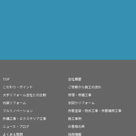
TOP
会社概要
こだわり・ポイント
ご依頼から施工の流れ
大手リフォーム会社との比較
修理・修繕工事
内装リフォーム
水回りリフォーム
フルリノベーション
外壁塗装・防水工事・外壁補修工事
外構工事・エクステリア工事
施工事例
ニュース・ブログ
お客様の声
よくある質問
採用情報