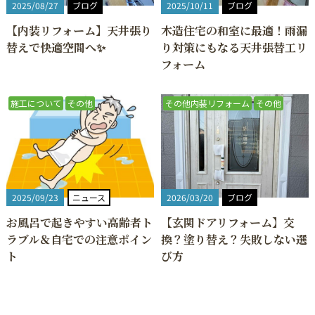
2025/08/27
ブログ
2025/10/11
ブログ
【内装リフォーム】天井張り
木造住宅の和室に最適！雨漏
替えで快適空間へ✨
り対策にもなる天井張替工リ
フォーム
施工について
その他
その他内装リフォーム
その他
2025/09/23
ニュース
2026/03/20
ブログ
お風呂で起きやすい高齢者ト
【玄関ドアリフォーム】交
ラブル＆自宅での注意ポイン
換？塗り替え？失敗しない選
ト
び方