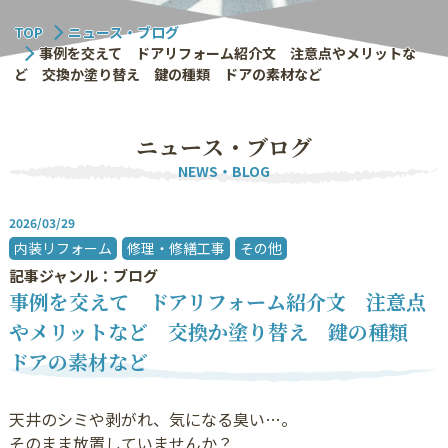
TOP
ニュース・ブログ
事例を交えて ドアリフォーム紹介文 注意点やメリットな
ど 交換か塗り替え 鍵の種類 ドアの素材など
ニ
ュ
ー
ス
・
ブ
ロ
グ
NEWS・BLOG
2026/03/29
内装リフォーム
修理・修繕工事
その他
記事ジャンル：ブログ
事例を交えて ドアリフォーム紹介文 注意点
やメリットなど 交換か塗り替え 鍵の種類
ドアの素材など
天井のシミや剥がれ、気になる臭い…。
そのまま放置していませんか？