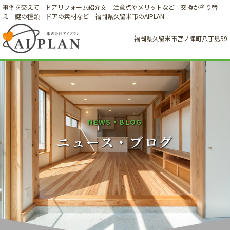
事例を交えて ドアリフォーム紹介文 注意点やメリットなど 交換か塗り替
え 鍵の種類 ドアの素材など｜福岡県久留米市のAIPLAN
福岡県久留米市宮ノ陣町八丁島59
N
E
W
S
・
B
L
O
G
ニュース・ブログ