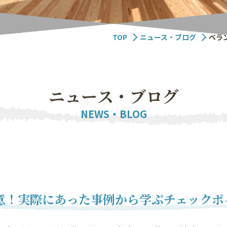
TOP
ニュース・ブログ
ベラ
ニ
ュ
ー
ス
・
ブ
ロ
グ
NEWS・BLOG
意！実際にあった事例から学ぶチェックポ