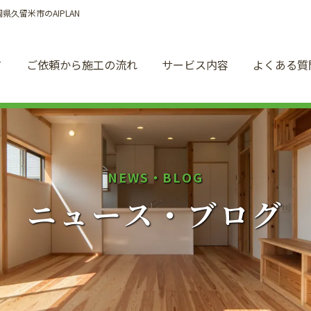
久留米市のAIPLAN
て
ご依頼から施工の流れ
サービス内容
よくある質
N
E
W
S
・
B
L
O
G
ニ
ュ
ー
ス
・
ブ
ロ
グ