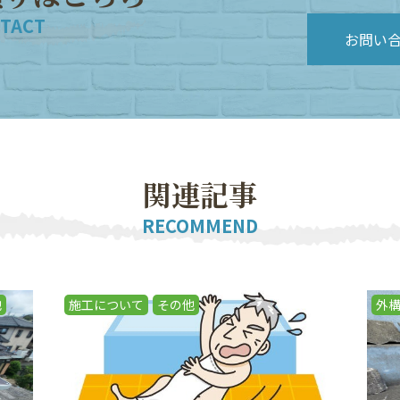
TACT
お問い
関
連
記
事
RECOMMEND
他
施工について
その他
外