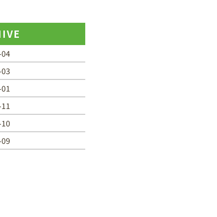
IVE
-04
-03
-01
-11
-10
-09