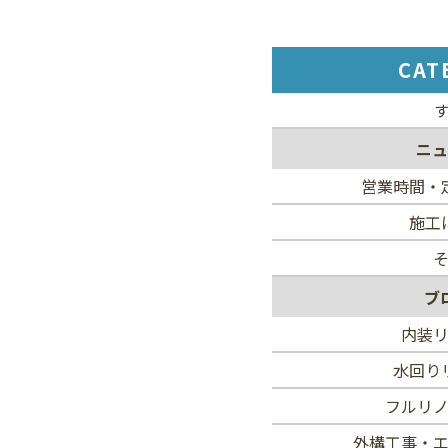
CAT
ニュ
営業時間・
施工
ブ
内装
水回り
フルリ
外構工事・