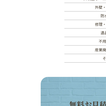
外壁
防
修理
遺
不
産業
無
料
お
見