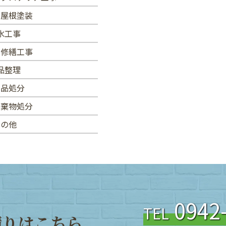
・屋根塗装
水工事
・修繕工事
品整理
用品処分
廃棄物処分
その他
0942
TEL
積
り
は
こ
ち
ら