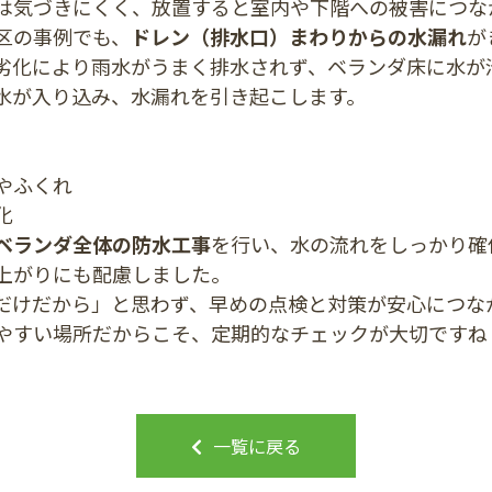
は気づきにくく、放置すると室内や下階への被害につな
区の事例でも、
ドレン（排水口）まわりからの水漏れ
が
劣化により雨水がうまく排水されず、ベランダ床に水が
水が入り込み、水漏れを引き起こします。
やふくれ
化
ベランダ全体の防水工事
を行い、水の流れをしっかり確
上がりにも配慮しました。
だけだから」と思わず、早めの点検と対策が安心につな
やすい場所だからこそ、定期的なチェックが大切ですね
一覧に戻る