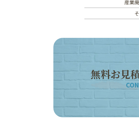
産業
無
料
お
見
CON