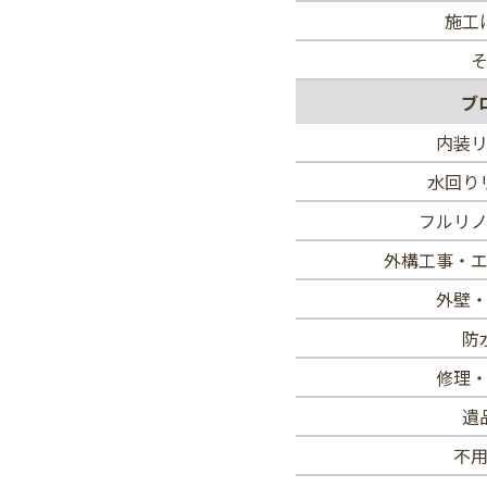
施工
ブ
内装
水回り
フルリ
外構工事・
外壁
防
修理
遺
不