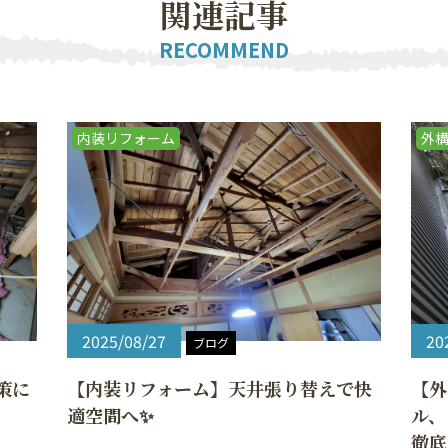
関
連
記
事
RECOMMEND
内装リフォーム
外
2025/08/27
20
ブログ
策に
【内装リフォーム】天井張り替えで快
【外
適空間へ✨
ル、
徹底