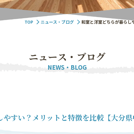
TOP
ニュース・ブログ
和室と洋室どちらが暮らし
ニ
ュ
ー
ス
・
ブ
ロ
グ
NEWS・BLOG
しやすい？メリットと特徴を比較【大分県