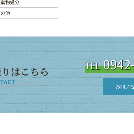
廃棄物処分
その他
0942
TEL
積
り
は
こ
ち
ら
TACT
お問い