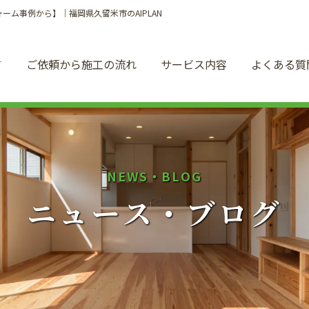
ム事例から】｜福岡県久留米市のAIPLAN
て
ご依頼から施工の流れ
サービス内容
よくある質
N
E
W
S
・
B
L
O
G
ニ
ュ
ー
ス
・
ブ
ロ
グ