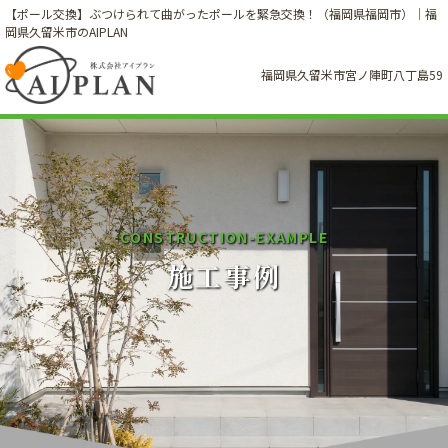
【ポール交換】ぶつけられて曲がったポールを緊急交換！（福岡県福岡市）｜福
岡県久留米市のAIPLAN
福岡県久留米市宮ノ陣町八丁島59
C
O
N
S
T
R
U
C
T
I
O
N
-
E
X
A
M
P
L
E
施工事例