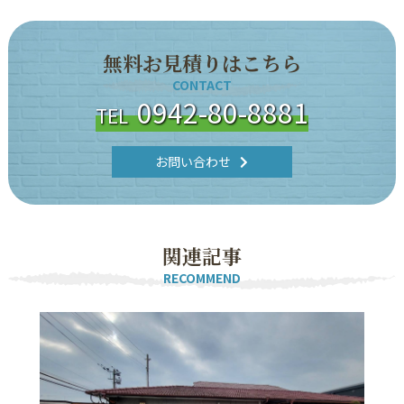
無
料
お
見
積
り
は
こ
ち
ら
CONTACT
0942-80-8881
TEL
お問い合わせ
関
連
記
事
RECOMMEND